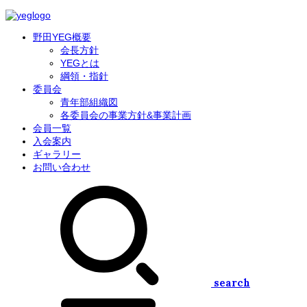
野田YEG概要
会長方針
YEGとは
綱領・指針
委員会
青年部組織図
各委員会の事業方針&事業計画
会員一覧
入会案内
ギャラリー
お問い合わせ
search