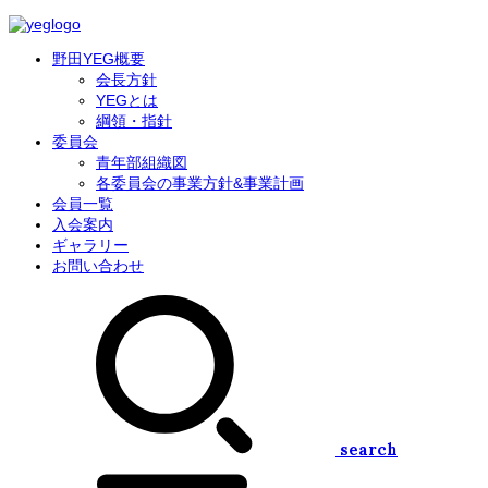
野田YEG概要
会長方針
YEGとは
綱領・指針
委員会
青年部組織図
各委員会の事業方針&事業計画
会員一覧
入会案内
ギャラリー
お問い合わせ
search