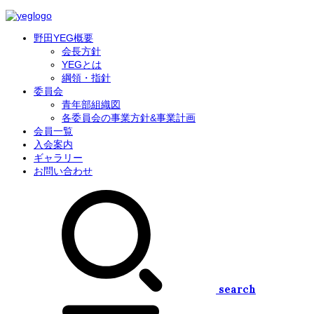
野田YEG概要
会長方針
YEGとは
綱領・指針
委員会
青年部組織図
各委員会の事業方針&事業計画
会員一覧
入会案内
ギャラリー
お問い合わせ
search