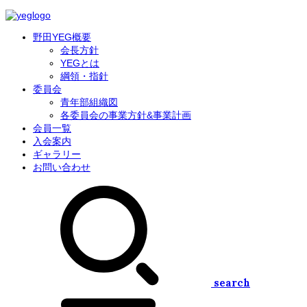
野田YEG概要
会長方針
YEGとは
綱領・指針
委員会
青年部組織図
各委員会の事業方針&事業計画
会員一覧
入会案内
ギャラリー
お問い合わせ
search