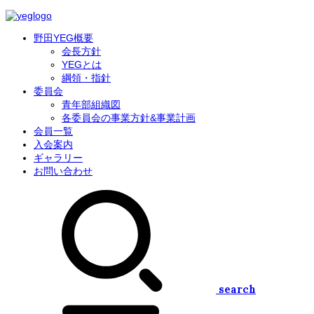
野田YEG概要
会長方針
YEGとは
綱領・指針
委員会
青年部組織図
各委員会の事業方針&事業計画
会員一覧
入会案内
ギャラリー
お問い合わせ
search