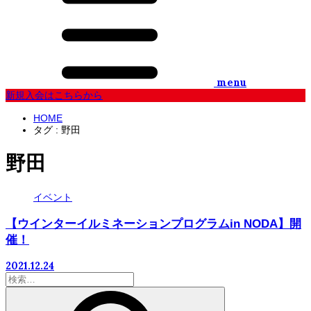
menu
新規入会はこちらから
HOME
タグ : 野田
野田
イベント
【ウインターイルミネーションプログラムin NODA】開
催！
2021.12.24
検
索: