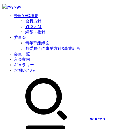
野田YEG概要
会長方針
YEGとは
綱領・指針
委員会
青年部組織図
各委員会の事業方針&事業計画
会員一覧
入会案内
ギャラリー
お問い合わせ
search