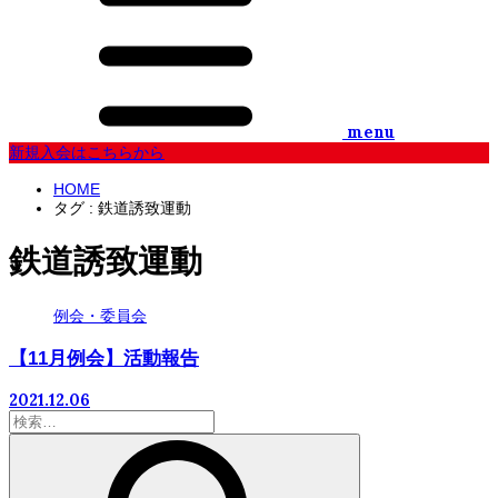
menu
新規入会はこちらから
HOME
タグ : 鉄道誘致運動
鉄道誘致運動
例会・委員会
【11月例会】活動報告
2021.12.06
検
索: