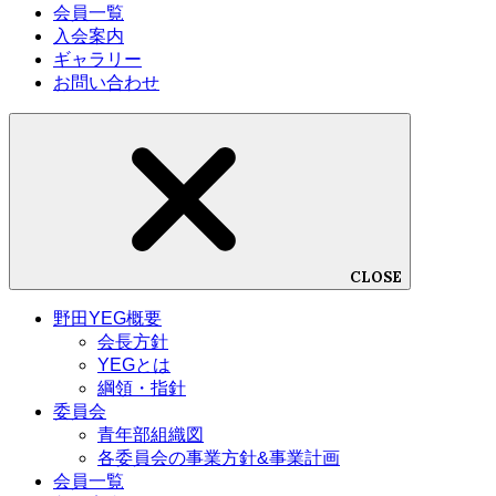
会員一覧
入会案内
ギャラリー
お問い合わせ
CLOSE
野田YEG概要
会長方針
YEGとは
綱領・指針
委員会
青年部組織図
各委員会の事業方針&事業計画
会員一覧