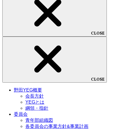
CLOSE
CLOSE
野田YEG概要
会長方針
YEGとは
綱領・指針
委員会
青年部組織図
各委員会の事業方針&事業計画