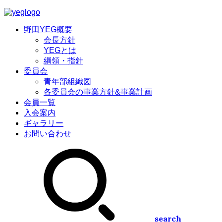
野田YEG概要
会長方針
YEGとは
綱領・指針
委員会
青年部組織図
各委員会の事業方針&事業計画
会員一覧
入会案内
ギャラリー
お問い合わせ
search