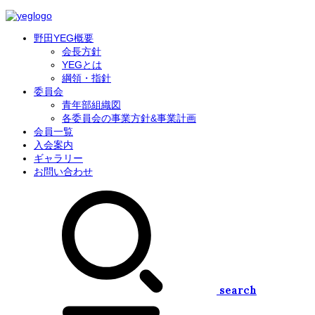
野田YEG概要
会長方針
YEGとは
綱領・指針
委員会
青年部組織図
各委員会の事業方針&事業計画
会員一覧
入会案内
ギャラリー
お問い合わせ
search