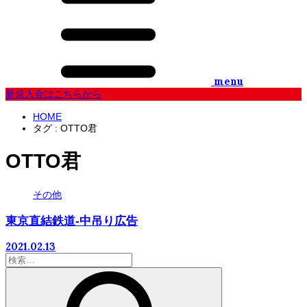
menu
新規入会はこちらから
HOME
タグ : OTTO君
OTTO君
その他
東京直結鉄道-中吊り広告
2021.02.13
検
索: