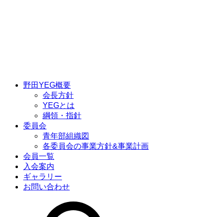
野田YEG概要
会長方針
YEGとは
綱領・指針
委員会
青年部組織図
各委員会の事業方針&事業計画
会員一覧
入会案内
ギャラリー
お問い合わせ