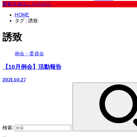
新規入会はこちらから
HOME
タグ : 誘致
誘致
例会・委員会
【10月例会】活動報告
2021.10.27
検索: