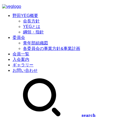
野田YEG概要
会長方針
YEGとは
綱領・指針
委員会
青年部組織図
各委員会の事業方針&事業計画
会員一覧
入会案内
ギャラリー
お問い合わせ
search