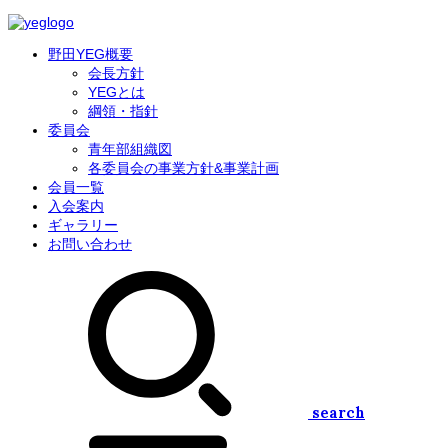
野田YEG概要
会長方針
YEGとは
綱領・指針
委員会
青年部組織図
各委員会の事業方針&事業計画
会員一覧
入会案内
ギャラリー
お問い合わせ
search