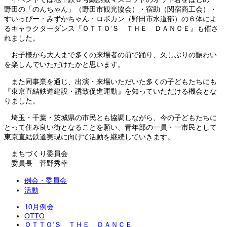
野田の「のんちゃん」（野田市観光協会）・宿助（関宿商工会）・
すいっぴー・みずかちゃん・ロボカン（野田市水道部）の６体によ
るキャラクターダンス『ＯＴＴＯ‘Ｓ ＴＨＥ ＤＡＮＣＥ』も催さ
れました。
お子様から大人まで多くの来場者の前で踊り、久しぶりの賑わい
を楽しんでいただけたかと思います。
また同事業を通じ、出演・来場いただいた多くの子どもたちにも
『東京直結鉄道建設・誘致促進運動』を知っていただける機会とな
りました。
埼玉・千葉・茨城県の市民とも協調しながら、今の子どもたちに
とって住み良い街となることを願い、青年部の一員・一市民として
東京直結鉄道実現に向けて活動を継続していきます。
まちづくり委員会
委員長 菅野秀幸
例会・委員会
活動
10月例会
OTTO
ＯＴＴＯ‘Ｓ ＴＨＥ ＤＡＮＣＥ