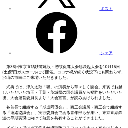
ポスト
シェア
第36回東京直結鉄道建設・誘致促進大会総決起大会を10月15日
(土)野田ガスホールにて開催。コロナ禍が続く状況下にも関わらず、
沢山の市民にご来場いただきました。
式典では、津久太鼓「響」の演奏から華々しく開会。来賓でお越
しいただいた埼玉・千葉・茨城県の国会議員から祝辞をいただいた
後、大会運営委員長より「大会宣言」が読みあげられました。
各首長で組織する『期成同盟会』、商工会議所・商工会で組織す
る『連絡協議会』、実行委員会である青年部らが集い、東京直結鉄
道の早期実現に向けて熱意を共有することができました。
イベントでは地下鉄８号線誘致マスコットのオット君をはじめ・