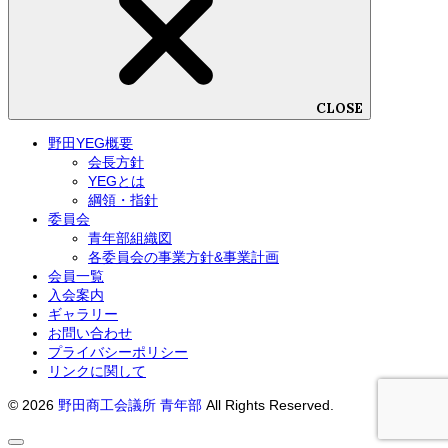
CLOSE
野田YEG概要
会長方針
YEGとは
綱領・指針
委員会
青年部組織図
各委員会の事業方針&事業計画
会員一覧
入会案内
ギャラリー
お問い合わせ
プライバシーポリシー
リンクに関して
© 2026
野田商工会議所 青年部
All Rights Reserved.