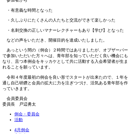
参加者から
・有意義な時間となった
・久しぶりにたくさんの人たちと交流ができて楽しかった
・名刺交換の正しいマナーレクチャーもあり【学び】となった
などの声をいただき、開催目的を達成いたしました。
あっという間の（例会）２時間ではありましたが、オブザーバー
で参加いただいた方々へは、青年部を知っていただく良い機会にも
なり、且つ本例会をキッカケとして共に活動する入会希望者が生ま
れることを願っています。
令和４年度最初の例会を良い形でスタートが出来たので、１年を
通し自己研鑽と会員の拡大に力を注ぎつづけ、活気ある青年部を作
っていきます。
会員委員会
委員長 戸辺勇太
例会・委員会
活動
4月例会