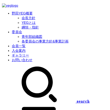
野田YEG概要
会長方針
YEGとは
綱領・指針
委員会
青年部組織図
各委員会の事業方針&事業計画
会員一覧
入会案内
ギャラリー
お問い合わせ
search