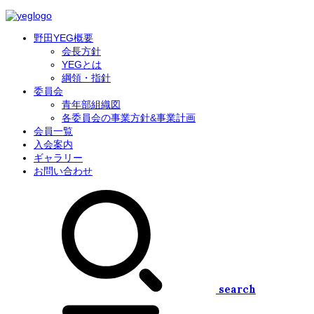
野田YEG概要
会長方針
YEGとは
綱領・指針
委員会
青年部組織図
各委員会の事業方針&事業計画
会員一覧
入会案内
ギャラリー
お問い合わせ
search