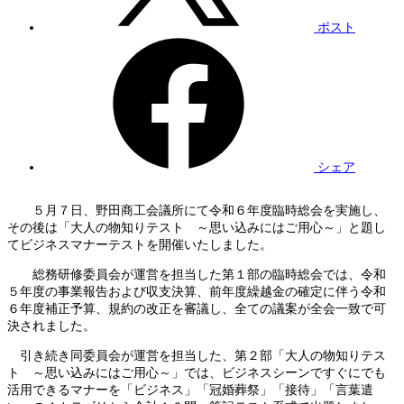
ポスト
シェア
５月７日、野田商工会議所にて令和６年度臨時総会を実施し、
その後は「大人の物知りテスト ～思い込みにはご用心～」と題し
てビジネスマナーテストを開催いたしました。
総務研修委員会が運営を担当した第１部の臨時総会では、令和
５年度の事業報告および収支決算、前年度繰越金の確定に伴う令和
６年度補正予算、規約の改正を審議し、全ての議案が全会一致で可
決されました。
引き続き同委員会が運営を担当した、第２部「大人の物知りテス
ト ～思い込みにはご用心～」では、ビジネスシーンですぐにでも
活用できるマナーを「ビジネス」「冠婚葬祭」「接待」「言葉遣