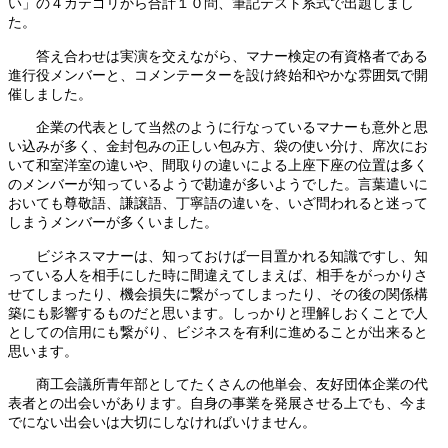
い」の４カテゴリから合計１０問、筆記テスト系式で出題しまし
た。
答え合わせは実演を交えながら、マナー検定の有資格者である
進行役メンバーと、コメンテーターを設け終始和やかな雰囲気で開
催しました。
企業の代表として当然のように行なっているマナーも意外と思
い込みが多く、金封包みの正しい包み方、袋の使い分け、席次にお
いて和室洋室の違いや、間取りの違いによる上座下座の位置は多く
のメンバーが知っているようで勘違が多いようでした。言葉遣いに
おいても尊敬語、謙譲語、丁寧語の違いを、いざ問われると迷って
しまうメンバーが多くいました。
ビジネスマナーは、知っておけば一目置かれる知識ですし、知
っている人を相手にした時に間違えてしまえば、相手をがっかりさ
せてしまったり、機会損失に繋がってしまったり、その後の関係構
築にも影響するものだと思います。しっかりと理解しおくことで人
としての信用にも繋がり、ビジネスを有利に進めることが出来ると
思います。
商工会議所青年部としてたくさんの他単会、友好団体企業の代
表者との出会いがあります。自身の事業を発展させる上でも、今ま
でにない出会いは大切にしなければいけません。