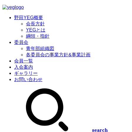
野田YEG概要
会長方針
YEGとは
綱領・指針
委員会
青年部組織図
各委員会の事業方針&事業計画
会員一覧
入会案内
ギャラリー
お問い合わせ
search