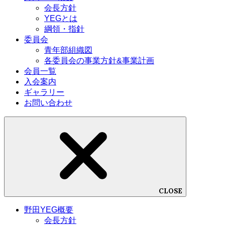
会長方針
YEGとは
綱領・指針
委員会
青年部組織図
各委員会の事業方針&事業計画
会員一覧
入会案内
ギャラリー
お問い合わせ
CLOSE
野田YEG概要
会長方針